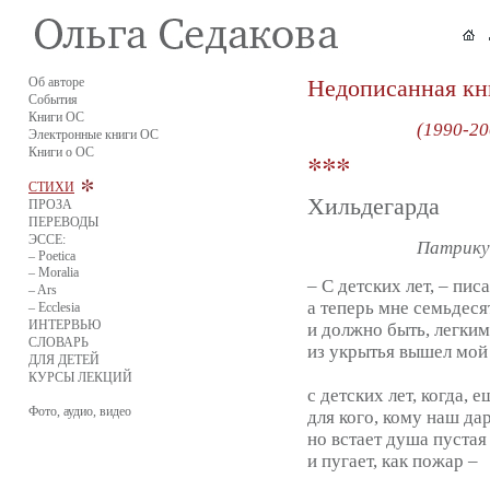
Об авторе
Недописанная кн
События
Книги ОС
(1990-20
Электронные книги ОС
Книги о ОС
СТИХИ
Хильдегарда
ПРОЗА
ПЕРЕВОДЫ
ЭССЕ:
Патрику
– Poetica
– Moralia
– С детских лет, – пис
– Ars
а теперь мне семьдесят
– Ecclesia
ИНТЕРВЬЮ
и должно быть, легки
СЛОВАРЬ
из укрытья вышел мой
ДЛЯ ДЕТЕЙ
КУРСЫ ЛЕКЦИЙ
с детских лет, когда, е
Фото, аудио, видео
для кого, кому наш дар
но встает душа пустая
и пугает, как пожар –