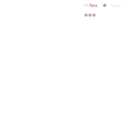
<< Пред.
След. >>