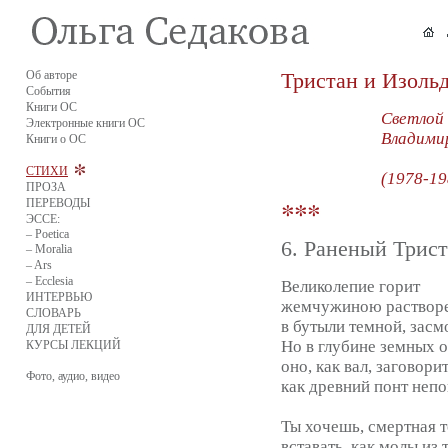
Об авторе
Тристан и Изоль
События
Книги ОС
Светлой
Электронные книги ОС
Владими
Книги о ОС
СТИХИ
(1978-19
ПРОЗА
ПЕРЕВОДЫ
ЭССЕ:
– Poetica
6. Раненый Трист
– Moralia
– Ars
– Ecclesia
Великолепие горит
ИНТЕРВЬЮ
жемчужиною раствор
СЛОВАРЬ
в бутыли темной, засм
ДЛЯ ДЕТЕЙ
Но в глубине земных 
КУРСЫ ЛЕКЦИЙ
оно, как вал, заговорит
Фото, аудио, видео
как древний понт неп
Ты хочешь, смертная т
вставать, как молы из 