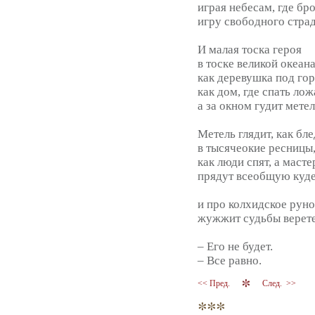
играя небесам, где бр
игру свободного страд
И малая тоска героя
в тоске великой океана
как деревушка под го
как дом, где спать лож
а за окном гудит метел
Метель глядит, как бл
в тысячеокие ресницы
как люди спят, а маст
прядут всеобщую куде
и про колхидское руно
жужжит судьбы верете
– Его не будет.
– Все равно.
<< Пред.
След. >>