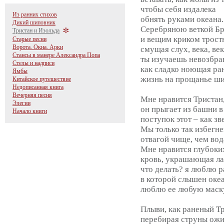
чтобы себя издалека
Из ранних стихов
обнять руками океана.
Дикий шиповник
Серебряною веткой Б
Тристан и Изольда
и вещим криком трост
Старые песни
Ворота. Окна. Арки
смущая слух, века, ве
Стансы в манере Александра Попа
ты изучаешь невозбра
Стелы и надписи
как сладко ноющая ра
Ямбы
жизнь на прощанье ши
Китайское путешествие
Недописанная книга
Вечерняя песня
Мне нравится Тристан,
Элегии
он прыгает из башни в
Начало книги
поступок этот – как зв
Мы только так избегне
отвагой чище, чем вод
Мне нравится глубоки
кровь, украшающая ла
что делать? я люблю р
в которой слышен океа
люблю ее любую маск
Плыви, как раненый Тр
перебирая струны ожи