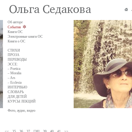
Об авторе
События
Книги ОС
Электронные книги ОС
Книги о ОС
СТИХИ
ПРОЗА
ПЕРЕВОДЫ
ЭССЕ:
– Poetica
– Moralia
– Ars
– Ecclesia
ИНТЕРВЬЮ
СЛОВАРЬ
ДЛЯ ДЕТЕЙ
КУРСЫ ЛЕКЦИЙ
Фото, аудио, видео
<<
35
36
37
[38]
39
40
41
>>