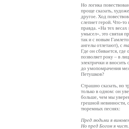
Но логика повествован
проще сказать, художе
другое. Ход повествов
слепнет герой. Что-то 
правда. «На тех весах 
умысел», это святая пр
так и с новым Гамлето
ангелы отлетают), с
та
Где он сбивается, где
позволяет року – в ли
электрички и вносить о
до умопомрачения ме
Петушков?
Страшно сказать, но т
только в одном: он ув
больше, чем мы уверен
грешной невинности, о
тюремных песнях:
Пред людьми я виновен
Но пред Богом я чист.