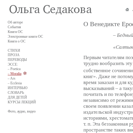
Об авторе
О Венедикте Еро
События
Книги ОС
– Бедный
Электронные книги ОС
Книги о ОС
«Салтык
СТИХИ
ПРОЗА
Первым читателям по
ПЕРЕВОДЫ
трудно вообразить эту
ЭССЕ:
– Poetica
собственное сочинение
– Moralia
книг». Даже не потому,
– Ars
время заказан и для 
– Ecclesia
высказываний – а таку
ИНТЕРВЬЮ
СЛОВАРЬ
почитать и по телефон
ДЛЯ ДЕТЕЙ
независимо от режимн
КУРСЫ ЛЕКЦИЙ
своем появлении каза
издательской индустри
Фото, аудио, видео
историями, хрестомат
т. п. Эта беззаконная 
пространстве таких в