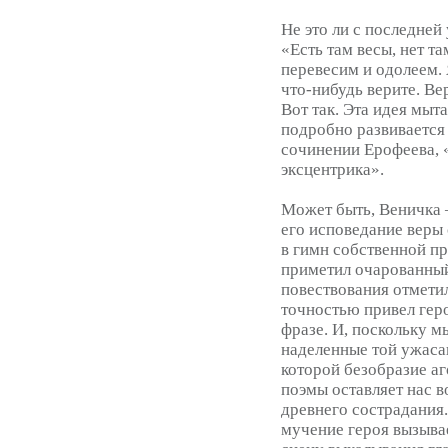
Не это ли с последне
«Есть там весы, нет та
перевесим и одолеем. 
что-нибудь верите. Ве
Вот так. Эта идея мыт
подробно развиваетс
сочинении Ерофеева, 
эксцентрика».
Может быть, Веничка –
его исповедание веры 
в гимн собственной пр
приметил очарованный
повествования отметил
точностью привел гер
фразе. И, поскольку мы
наделенные той ужаса
которой безобразие а
поэмы оставляет нас в
древнего сострадания
мучение героя вызыва