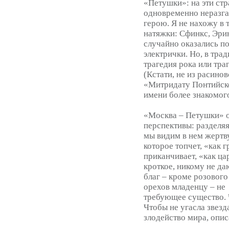
«Петушки»: на эти стр
одновременно неразг
герою. Я не нахожу в
натяжки: Сфинкс, Эри
случайно оказались п
электрички. Но, в тра
трагедия рока или тра
(Кстати, не из расино
«Митридату Понтийско
имени более знакомог
«Москва – Петушки» 
перспективы: разделяя
мы видим в нем жертву
которое топчет, «как 
приканчивает, «как ц
кроткое, никому не д
благ – кроме розового
орехов младенцу – не
требующее существо. 
Чтобы не угасла звезд
злодейство мира, опис