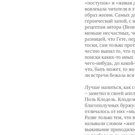
«поступок» и «живая д
вовлекала читателя в 
образ жизни. Самых д
героический запой, с 
рецептам автора (Вени
меньше несчастных, че
разницей, что Гете, п
тоски, сам только про
честно выпил то, что п
поиски каких-то иных 
чего-нибудь, до какой
что, быть может, то же
ли встречи бежала вс
Лучше напиться, как с
– заметил в своей апо
Поль Клодель. Клодел
благополучных буржуа
отличалось от них «м
Разве только тем, что 
называли словом «жить
выживание приходилос