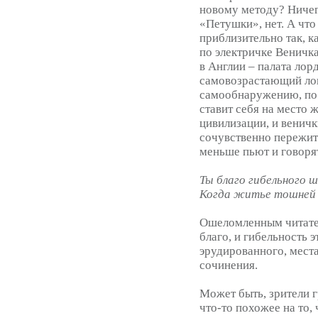
новому методу? Ничего
«Петушки», нет. А что
приблизительно так, к
по электричке Веничка
в Англии – палата лор
самовозрастающий лого
самообнаружению, по
ставит себя на место 
цивилизации, и веничк
сочувственно пережит 
меньше пьют и говоря
Ты благо гибельного ш
Когда житье тошней 
Ошеломленным читате
благо, и гибельность 
эрудированного, мест
сочинения.
Может быть, зрители 
что-то похожее на то,