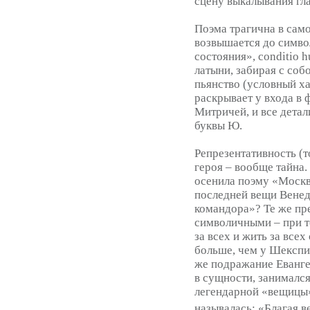
сцену выкалывания гла
Поэма трагична в сам
возвышается до симво
состояния», conditio
латыни, забирая с соб
пьянство (условный х
раскрывает у входа в ф
Митричей, и все детал
буквы Ю.
Репрезентативность (т
героя – вообще тайна.
осенила поэму «Москв
последней вещи Вене
командора»? Те же пр
символичными – при т
за всех и жить за всех
больше, чем у Шекспир
же подражание Еванге
в сущности, занимался
легендарной «вещицы»
называлась: «Благая в