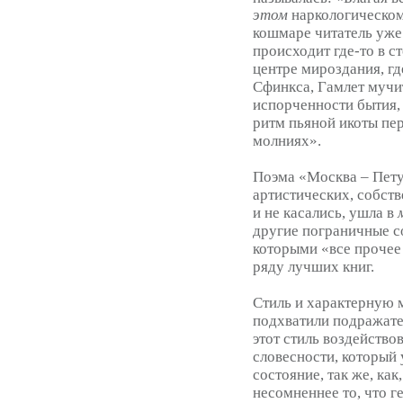
этом
наркологическом
кошмаре читатель уже 
происходит где-то в ст
центре мироздания, гд
Сфинкса, Гамлет мучи
испорченности бытия,
ритм пьяной икоты пе
молниях».
Поэма «Москва – Пету
артистических, собств
и не касались, ушла в
другие пограничные с
которыми «все прочее 
ряду лучших книг.
Стиль и характерную 
подхватили подражател
этот стиль воздейство
словесности, который 
состояние, так же, как
несомненнее то, что г