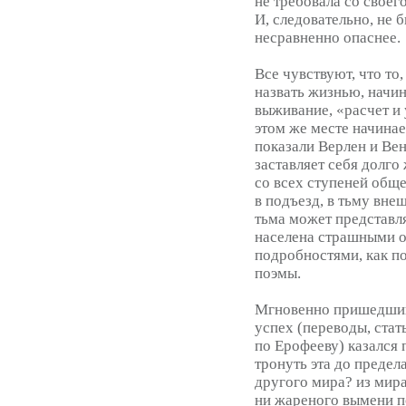
не требовала со своег
И, следовательно, не 
несравненно опаснее.
Все чувствуют, что то
назвать жизнью, начин
выживание, «расчет и
этом же месте начинае
показали Верлен и Вен
заставляет себя долго
со всех ступеней обще
в подъезд, в тьму вне
тьма может представл
населена страшными о
подробностями, как п
поэмы.
Мгновенно пришедши
успех (переводы, стат
по Ерофееву) казался
тронуть эта до предел
другого мира? из мира
ни жареного вымени п