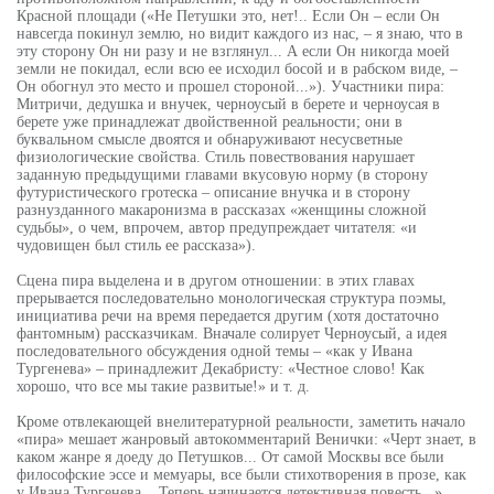
Красной площади («Не Петушки это, нет!.. Если Он – если Он
навсегда покинул землю, но видит каждого из нас, – я знаю, что в
эту сторону Он ни разу и не взглянул... А если Он никогда моей
земли не покидал, если всю ее исходил босой и в рабском виде, –
Он обогнул это место и прошел стороной...»). Участники пира:
Митричи, дедушка и внучек, черноусый в берете и черноусая в
берете уже принадлежат двойственной реальности; они в
буквальном смысле двоятся и обнаруживают несусветные
физиологические свойства. Стиль повествования нарушает
заданную предыдущими главами вкусовую норму (в сторону
футуристического гротеска – описание внучка и в сторону
разнузданного макаронизма в рассказах «женщины сложной
судьбы», о чем, впрочем, автор предупреждает читателя: «и
чудовищен был стиль ее рассказа»).
Сцена пира выделена и в другом отношении: в этих главах
прерывается последовательно монологическая структура поэмы,
инициатива речи на время передается другим (хотя достаточно
фантомным) рассказчикам. Вначале солирует Черноусый, а идея
последовательного обсуждения одной темы – «как у Ивана
Тургенева» – принадлежит Декабристу: «Честное слово! Как
хорошо, что все мы такие развитые!» и т. д.
Кроме отвлекающей внелитературной реальности, заметить начало
«пира» мешает жанровый автокомментарий Венички: «Черт знает, в
каком жанре я доеду до Петушков... От самой Москвы все были
философские эссе и мемуары, все были стихотворения в прозе, как
у Ивана Тургенева... Теперь начинается детективная повесть...»