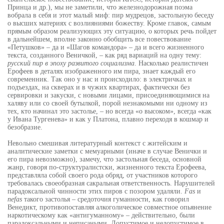
Принца и др.), мы не заметили, что железнодорожная поэма
вобрала в себя и этот малый миф: пир мудрецов, застольную беседу
о высших материях с возлияниями божеству. Кроме главок, самым
прямым образом реализующих эту ситуацию, о которых речь пойдет
в дальнейшем, вполне законно обобщить все повествование
«Петушков» – да и «Шагов командора» – да и всего жизненного
текста, созданного Веничкой, – как ряд вариаций на одну тему:
русский пир в эпоху развитого социализма
. Насколько реалистичен
Ерофеев в деталях изображенного им пира, знает каждый его
современник. Так оно у нас и происходило: в электричках и
подъездах, на скверах и в чужих квартирах, фактически без
сервировки и закуски, с новыми лицами, присоединяющимися на
халяву или со своей бутылкой, порой незнакомыми ни одному из
тех, кто начинал это застолье, – но всегда «о высоком», всегда «как
у Ивана Тургенева» и как у Платона, плавно переходя в кошмар и
безобразие.
Невольно смешивая литературный контекст с житейским и
аналитические заметки с мемуарными (иначе в случае Венички и
его пира невозможно), замечу, что застольная беседа, основной
жанр, говоря по-структуралистски, жизненного текста Ерофеева,
представляла собой своего рода обряд, от участников которого
требовалась своеобразная сакральная ответственность. Нарушителей
парадоксальной чинности этих пиров с позором удаляли.
Fas
и
nefas
такого застолья – средоточия гуманности, как говорил
Венедикт, противопоставляя алкоголическое совместное опьянение
наркотическому как «антигуманному» – действительно, были
парадоксальными и неписаными. Допустимое и недопустимое в