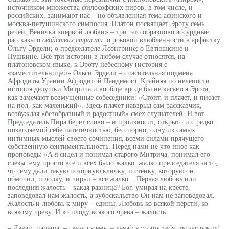
источником множества философских пиров, в том числе, и
российских, занимают нас – но объявленная тема афинского и
москва-петушинского симпосия. Платон посвящает Эроту семь
речей, Веничка «первой любви» – три: это образцово абсурдные
рассказы о
свойствах страсти
: о роковой влюбленности в арфистку
Ольгу Эрдели; о председателе Лоэнгрине; о Евтюшкине и
Пушкине. Все три истории в любом случае относятся, на
платоновском языке, к Эроту небесному (история с
«заместительницей» Ольги Эрдели – спасительная подмена
Афродиты Урании Афродитой Пандемос). Крайняя по нелепости
история дедушки Митрича и вообще вроде бы не касается Эрота,
как замечают возмущенные собеседники: «Стоит, и плачет, и писает
на пол, как маленький». Здесь плачет навзрыд сам рассказчик,
возбуждая «безобразный и радостный» смех слушателей. И вот
Председатель Пира берет слово – и произносит, открыто и с редко
позволяемой себе патетичностью, бесспорно, одну из самых
интимных мыслей своего сочинения, всеми силами прячущего
собственную сентиментальность. Перед нами не что иное как
проповедь: «А я сидел и понимал старого Митрича, понимал его
слезы: ему просто все и всех было жалко: жалко председателя за то,
что ему дали такую позорную кличку, и стенку, которую он
обмочил, и лодку, и чирьи – все жалко... Первая любовь или
последняя жалость – какая разница? Бог, умирая на кресте,
заповедовал нам жалость, а зубоскальство Он нам не заповедовал.
Жалость и любовь к миру – едины. Любовь ко всякой персти, ко
всякому чреву. И ко плоду всякого чрева – жалость.
– Давай, папаша, – сказал я ему, – давай я угощу тебя, ты заслужил!