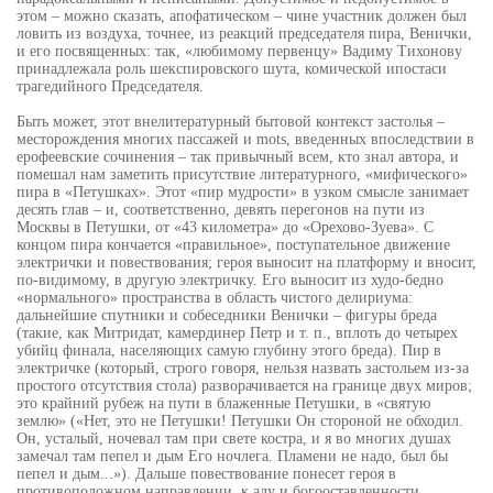
этом – можно сказать, апофатическом – чине участник должен был
ловить из воздуха, точнее, из реакций председателя пира, Венички,
и его посвященных: так, «любимому первенцу» Вадиму Тихонову
принадлежала роль шекспировского шута, комической ипостаси
трагедийного Председателя.
Быть может, этот внелитературный бытовой контекст застолья –
месторождения многих пассажей и mots, введенных впоследствии в
ерофеевские сочинения – так привычный всем, кто знал автора, и
помешал нам заметить присутствие литературного, «мифического»
пира в «Петушках». Этот «пир мудрости» в узком смысле занимает
десять глав – и, соответственно, девять перегонов на пути из
Москвы в Петушки, от «43 километра» до «Орехово-Зуева». С
концом пира кончается «правильное», поступательное движение
электрички и повествования; героя выносит на платформу и вносит,
по-видимому, в другую электричку. Его выносит из худо-бедно
«нормального» пространства в область чистого делириума:
дальнейшие спутники и собеседники Венички – фигуры бреда
(такие, как Митридат, камердинер Петр и т. п., вплоть до четырех
убийц финала, населяющих самую глубину этого бреда). Пир в
электричке (который, строго говоря, нельзя назвать застольем из-за
простого отсутствия стола) разворачивается на границе двух миров;
это крайний рубеж на пути в блаженные Петушки, в «святую
землю» («Нет, это не Петушки! Петушки Он стороной не обходил.
Он, усталый, ночевал там при свете костра, и я во многих душах
замечал там пепел и дым Его ночлега. Пламени не надо, был бы
пепел и дым...»). Дальше повествование понесет героя в
противоположном направлении, к аду и богооставленности