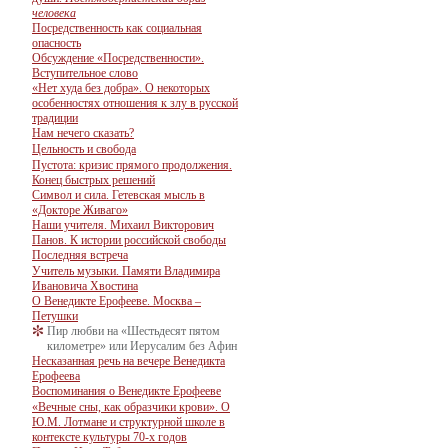
человека
Посредственность как социальная
опасность
Обсуждение «Посредственности».
Вступительное слово
«Нет худа без добра». О некоторых
особенностях отношения к злу в русской
традиции
Нам нечего сказать?
Цельность и свобода
Пустота: кризис прямого продолжения.
Конец быстрых решений
Символ и сила. Гетевская мысль в
«Докторе Живаго»
Наши учителя. Михаил Викторович
Панов. К истории российской свободы
Последняя встреча
Учитель музыки. Памяти Владимира
Ивановича Хвостина
О Венедикте Ерофееве. Москва –
Петушки
Пир любви на «Шестьдесят пятом
километре» или Иерусалим без Афин
Несказанная речь на вечере Венедикта
Ерофеева
Воспоминания о Венедикте Ерофееве
«Вечные сны, как образчики крови». О
Ю.М. Лотмане и структурной школе в
контексте культуры 70-х годов