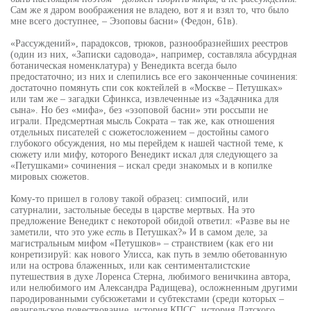
Сам же я даром воображения не владею, вот я и взял то, что было
мне всего доступнее, – Эзоповы басни» (Федон, 61в).
«Рассуждений», парадоксов, трюков, разнообразнейших реестров
(один из них, «Записки садовода», например, составляла абсурдная
ботаническая номенклатура) у Венедикта всегда было
предостаточно; из них и слепились все его законченные сочинения:
достаточно помянуть спи сок коктейлей в «Москве – Петушках»
или там же – загадки Сфинкса, извлеченные из «Задачника для
сына». Но без «мифа», без «эзоповой басни» эти россыпи не
играли. Предсмертная мысль Сократа – так же, как отношения
отдельных писателей с сюжетосложением – достойны самого
глубокого обсуждения, но мы перейдем к нашей частной теме, к
сюжету или мифу, которого Венедикт искал для следующего за
«Петушками» сочинения – искал среди знакомых и в копилке
мировых сюжетов.
Кому-то пришел в голову такой образец: симпосий, или
сатурналии, застольные беседы в царстве мертвых. На это
предложение Венедикт с некоторой обидой ответил: «Разве вы не
заметили, что это уже
есть
в Петушках?» И в самом деле, за
магистральным мифом «Петушков» – странствием (как его ни
конретизируй: как нового Улисса, как путь в землю обетованную
или на острова блаженных, или как сентименталистские
путешествия в духе Лоренса Стерна, любимого веничкина автора,
или нелюбимого им Александра Радищева), осложненным другими
пародированными субсюжетами и субтекстами (среди которых –
евангельское повествование, история КПСС, история Датского