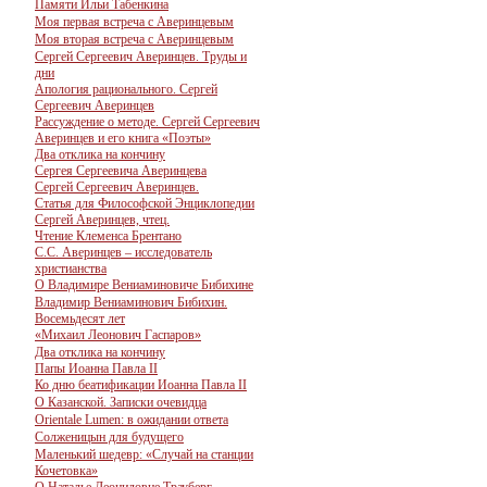
Памяти Ильи Табенкина
Моя первая встреча с Аверинцевым
Моя вторая встреча с Аверинцевым
Сергей Сергеевич Аверинцев. Труды и
дни
Апология рационального. Сергей
Сергеевич Аверинцев
Рассуждение о методе. Сергей Сергеевич
Аверинцев и его книга «Поэты»
Два отклика на кончину
Сергея Сергеевича Аверинцева
Сергей Сергеевич Аверинцев.
Статья для Философской Энциклопедии
Сергей Аверинцев, чтец.
Чтение Клеменса Брентано
С.С. Аверинцев – исследователь
христианства
О Владимире Вениаминовиче Бибихине
Владимир Вениаминович Бибихин.
Восемьдесят лет
«Михаил Леонович Гаспаров»
Два отклика на кончину
Папы Иоанна Павла II
Ко дню беатификации Иоанна Павла II
О Казанской. Записки очевидца
Orientale Lumen: в ожидании ответа
Солженицын для будущего
Маленький шедевр: «Случай на станции
Кочетовка»