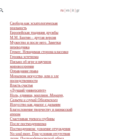
ru |
en
|
it
|
gr
Свобода как эсхатологическая
реальность
Европейская традиция дружбы
М.М. Бахтин – другая версия
Мужество и после него. Заметки
переводчика
Гермес. Невидимая сторона классики
Героика эстетизма
Письмо об игре и научном
мировоззрении
Оправдание права
Морализм искусства, или о зле
посредственности
Власть счастья
«Лучший университет»
Ноль, единица, миллион.
Моцарт,
Сальери и случай Оболенского
Искусство как диалог с дальним
Благословение творчеству и парнасский
атеизм
Счастливая тревога глубины
После постмодернизма
Постмодернизм: усвоение отчуждения
No soul more. При условии отсутствия
души.
Постмодернистский образ