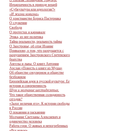
О Наталье Леонидовне Трауберг
Иерархичность в природе вещей
«Субкультура или идеология?»
«И жизни новизна»
О христианстве Бориса Пастернака
О служении
Свобода
О протестах и карнавале
Этика, из нее политика
Тайна реальности, реальность тайны
О Заостровье, об отце Иоанне
Привалове, о том, что разрушается с
разрушением Заостровского Сретенского
братства
Ангелы и львы. О книге Антонии
Арслан «Повесть о книге из Муша»
Об обществе секулярном и обществе
безбожном
Европейская идея в русской культуре. Ее
история и современность
Шум и молчание шестидесятых.
Что такое общественная солидарность
сегодня?
«Залог величия его». К истории свободы
в России
О покаянии и раскаянии
Молчание Светланы Алексиевич и
одиночество человека
Работа горя. О живых и непогребенных
«Все новое»