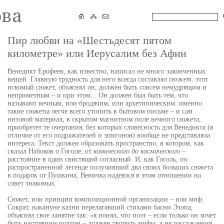
Пир любви на «Шестьдесят пятом
километре» или Иерусалим без Афин
Венедикт Ерофеев, как известно, написал не много законченных
вещей. Главную трудность для него всегда составлял
сюжет
: этот
искомый сюжет, объяснял он, должен быть совсем немудрящим и
неприметным – и при этом... Он должен был быть тем, что
называют вечным, или бродячим, или архетипическим: именно
такие сюжеты легче всего утопить в бытовом письме – и сам
низовой материал, в скрытом магнитном поле вечного сюжета,
приобретет те очертания, без которых словесность для Венедикта (в
отличие от его подражателей и эпигонов) вообще не представляла
интереса. Текст должен образовать пространство, в котором, как
сказал Набоков о Гоголе, от
комического до космического
–
расстояние в один свистящий согласный. И, как Гоголь, по
распространенной легенде получивший два своих больших сюжета
в подарок от Пушкина, Веничка надеялся в этом отношении на
совет знакомых.
Сюжет, или принцип композиционной организации – или миф.
Сократ, накануне казни перелагавший стихами басни Эзопа,
объяснял свое занятие так: «я понял, что поэт – если только он хочет
быть настоящим поэтом – должен творить мифы, а не рассуждения.