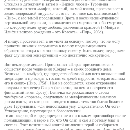
Отсылка к детективу и затем к «Первой любви» Тургенева
отвлекают от того «мифа», который, на мой взгляд, просвечивает в
железнодорожной пирушке: а это не что иное как платоновский
«Пир», с его темой прославления Эрота и космически-душевной
вертикальной иерархии, восхождения от смертности к бессмертию,
по которому ведет душу любовь, увлеченная красотой («Мойра и
Илифия всякого рождения – это Красота», «Пир», 206d).
Я пишу: просвечивает, а не «взят за основу», потому что не могу
привести никаких аргументов в пользу преднамеренного
обращения автора к платоновскому сюжету. Быть может, перед нами
факт случайной конвергенции – но достаточно конкретной.
Вот некоторые детали. Протагонист «Пира» присоединяется к
обществу после уединения (Сократ – в сенях соседнего дома,
Веничка – в тамбуре), где предается обычной для него возвышенной
медитации и приходит к гостям «с долей мудрости, которая осенила
его в сенях» (Пир, 175d). Нам не сообщается, какое откровение
получил в тот вечер Сократ (вероятно, на нем и построен его
финальный гимн Эроту). Веничка же рассказывает о своем
тамбурном «порыве», следующем за метафизическим анализом
ритма икоты, из которого выводится доказательство бытия Божия в
духе Тертуллиана: «Он непостижим уму, следовательно, Он есть».
Утверждение, переходящее в богословский
гимн: «верящий в предопределение и ни о каком противоборстве не
помышляющий, я верю в то, что Он благ, и сам я поэтому благ и
светел». Этот позитивный апогей опьянения герой и собирается
поддержать достойным напитком («Что мне выпить во Имя Твое?»),