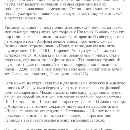
перебирает рецепты коктейлей и самый скромный из них
собирается реализовать немедленно. Тут он и встречает незваных
гостей, уже прикончивших его початую четвертинку «Российской»
в отсутствии хозяина.
Упомянутая выше – и достаточно экзотическая – тема икоты также
связывает два пира (икота Аристофана у Платона). В обоих случаях
пир начинается в состоянии похмелья, которое особо обсуждается и
из которого гости Агафона делают вывод, противоположный
Веничкиным сотрапезникам: «Подумайте же, как бы нам пить
поумереннее» (Пир, 176 b). Впрочем, благоразумный замысел не
осуществляется: Алкивиад и за ним безымянные «гуляки», бурно
вторгаясь, обрывают философские речи: «Тут поднялся страшный
шум, и пить уже пришлось без всякого порядка, вино полилось
рекой» (223b); гости в беспамятстве засыпают «и спят очень долго,
тем более, что ночи тогда были длинные» (223).
Быть может, не будет натяжкой в двоящемся на мужскую и женскую
ипостась «Черноусом в берете» увидеть отголосок аристофановой
речи об андрогине. Можно отметить еще одну черту, связанную с
общей жанровой семантикой симпосия: загробный ореол застолья.
Пир Платона и пир Петушков – пиры с умершими. О давности пира
у Агафона с
еще живым
Сократом мы узнаем из вводной сцены
«Пира»; финальное утверждение «Петушков» – «И с тех пор я не
приходил в сознание, и никогда не приду», – ретроспективно
переводит все повествование в жанр загробных записок.
Однако не эти точечные переклички с платоновским «Пиром»,