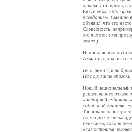
давала в это время, в
Евтушенко:
«Моя фами
псевдоним».
Смешно в
объявил, что его наст
Словесность, например
это частное имя прозв
земле.)
Национальным поэтом 
Ахматова: она была го
Не с теми я, кто брос
На поругание врагам.
Новый национальный п
решительного отказа 
«отборной собачины»
собачиной Египтян г
Требовалось построен
ситуации человека оди
пейзажем; говоря по-
«самостоянья челове