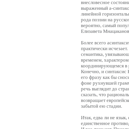
внесловесное состояни
выраженный а-синтак
линейной горизонталь
рода поэзии на русско
вероятно, самый попу
Елизавета Мнацаканов
Более всего асинтакси
практически исчезает. 
семантика, увязывающ
временем, характером
координирующемся в р
Конечно, и синтаксис 
его фразу как бы снос
фоне рухнувшей грамма
речь выглядит до стр
сказать, что рациона
возвращает европейско
забытой ею стадии.
Итак, едва ли не язык
единственное противод