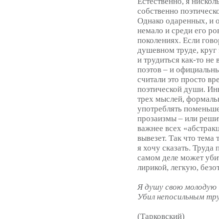
Естественно, я нискол
собственно поэтическо
Однако одаренных, и 
немало и среди его ро
поколениях. Если гово
душевном труде, круг 
и трудиться как-то не
поэтов – и официальн
считали это просто в
поэтической души. Ины
трех мыслей, формаль
употреблять поменьше
прозаизмы – или реши
важнее всех «абстракц
вывезет. Так что тема 
я хочу сказать. Труда 
самом деле может уби
лирикой, легкую, без
Я душу свою молодую
Убил непосильным тр
(Тарковский)