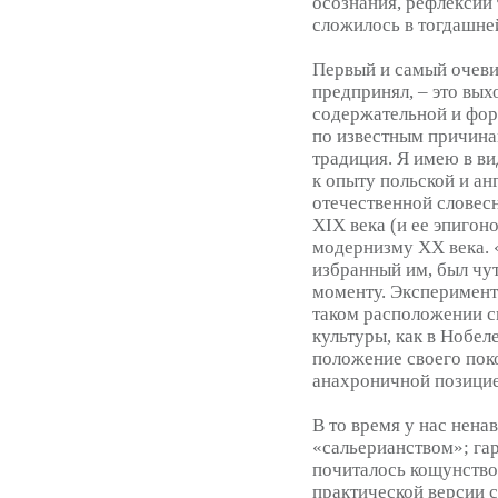
осознания, рефлексии 
сложилось в тогдашне
Первый и самый очеви
предпринял, – это вых
содержательной и фор
по известным причина
традиция. Я имею в ви
к опыту польской и ан
отечественной словесн
XIX века (и ее эпигон
модернизму XX века.
избранный им, был чу
моменту. Эксперимент
таком расположении с
культуры, как в Нобел
положение своего поко
анахроничной позицие
В то время у нас нена
«сальерианством»; га
почиталось кощунство
практической версии с