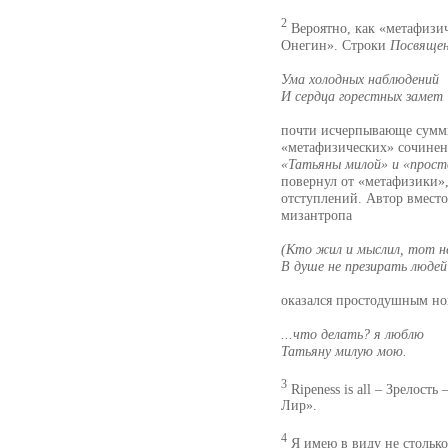
2
Вероятно, как «метафизи
Онегин». Строки
Посвяще
Ума холодных наблюдений
И сердца горестных замет
почти исчерпывающе сумми
«метафизических» сочинен
«Татьяны милой» и «прос
повернул от «метафизики»,
отступлений. Автор вмест
мизантропа
(Кто жил и мыслил, тот 
В душе не презирать людей 
оказался простодушным но
...что делать? я люблю
Татьяну милую мою.
3
Ripeness is all – Зрелость
Лир».
4
Я имею в виду не столько