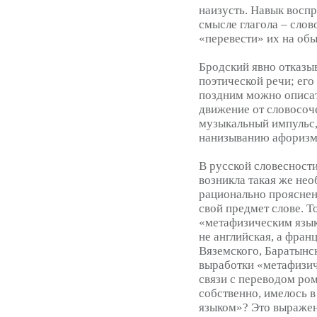
наизусть. Навык восп
смысле глагола – слов
«перевести» их на об
Бродский явно отказы
поэтической речи; его
поздним можно описат
движение от словосоче
музыкальный импульс, 
нанизыванию афоризм
В русской словесност
возникла такая же не
рационально проясне
свой предмет слове. Т
«метафизическим язык
не английская, а фран
Вяземского, Баратынс
выработки «метафизич
связи с переводом ро
собственно, имелось 
языком»? Это выражен