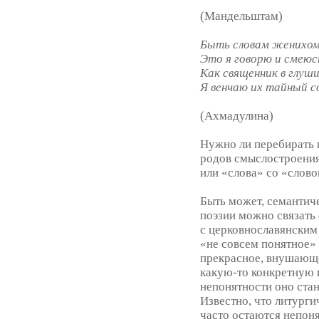
(Мандельштам)
Быть словам женихом
Это я говорю и смеюс
Как священник в глуши
Я венчаю их тайный с
(Ахмадулина)
Нужно ли перебирать 
родов смыслостроения
или «слова» со «слов
Быть может, семантич
поэзии можно связать
с церковнославянским
«не совсем понятное» 
прекрасное, внушающе
какую-то конкретную 
непонятности оно стан
Известно, что литурги
часто остаются непоня