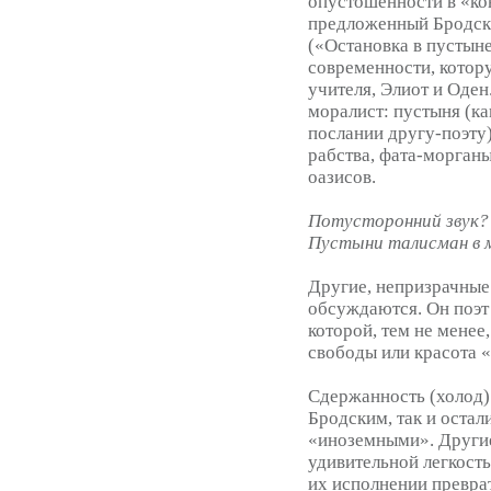
опустошенности в «ко
предложенный Бродск
(«Остановка в пустын
современности, котор
учителя, Элиот и Оден
моралист: пустыня (ка
послании другу-поэту)
рабства, фата-морганы
оазисов.
Потусторонний звук?
Пустыни талисман в м
Другие, непризрачные
обсуждаются. Он поэт
которой, тем не менее
свободы или красота 
Сдержанность (холод)
Бродским, так и остал
«иноземными». Другие
удивительной легкость
их исполнении преврат