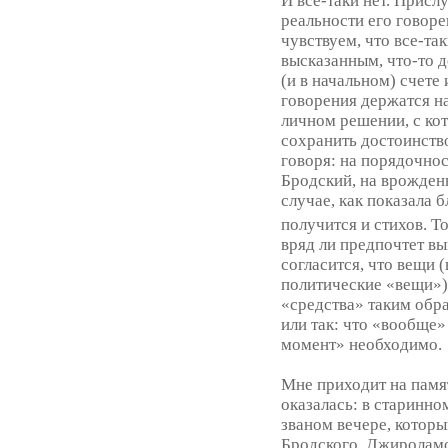
И все-таки нет. Присл
реальности его говоре
чувствуем, что все-та
высказанным, что-то 
(и в начальном) счете
говорения держатся на
личном решении, с кот
сохранить достоинств
говоря: на порядочнос
Бродский, на врожден
случае, как показала 
получится и стихов. Т
вряд ли предпочтет вы
согласится, что вещи (
политические «вещи»)
«средства» таким обра
или так: что «вообще»
момент» необходимо.
Мне приходит на памят
оказалась: в старинно
званом вечере, которы
Бродского, Джироламо