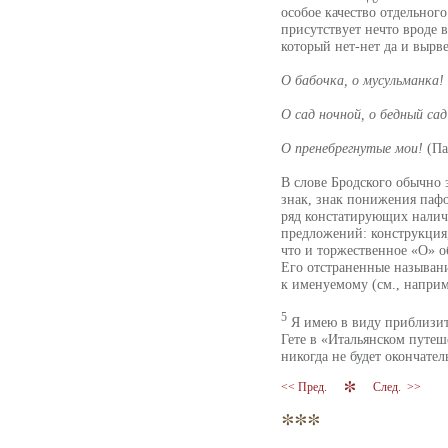
особое качество отдельног
присутствует нечто вроде 
который нет-нет да и вырв
О бабочка, о мусульманка!
О сад ночной, о бедный сад
О пренебрегнутые мои!
(Па
В слове Бродского обычно
знак, знак понижения пафо
ряд констатирующих нали
предложений: конструкция,
что и торжественное «О» о
Его отстраненные называн
к именуемому (см., наприм
5
Я имею в виду приблизит
Гете в «Итальянском путеш
никогда не будет окончате
<< Пред.
След. >>