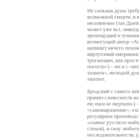
Но сильная душа требу
возможной смерти, и 
несомненно (так Данте
может уже все, никогд
трепещущий и туманн
всемогущий автор «Ан
напишет ничего похоже
виртуозный американс
трогающих, как просто
погоста») – но и с «в
таланта», молодой душ
хватает.
Бродский с самого нач
принял словесность ка
то там не терпит»
) 
«самовыражение», охо
регулярное производств
«сияние русского ямб
стихов), в силу любого
последовательности, 