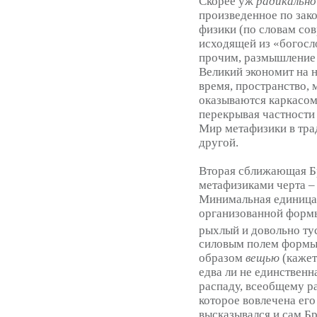
Скорее уж
радикально
произведенное по зак
физики (по словам со
исходящей из «богосло
прочим, размышление 
Великий экономит на н
время, пространство, м
оказываются каркасом
перекрывая частности 
Мир метафизики в тр
другой.
Вторая сближающая Б
метафизиками черта –
Минимальная единица 
организованной формы
рыхлый и довольно ту
силовым полем формы,
образом
вещью
(кажет
едва ли не единствен
распаду, всеобщему ра
которое вовлечена его
высказывался и сам Б