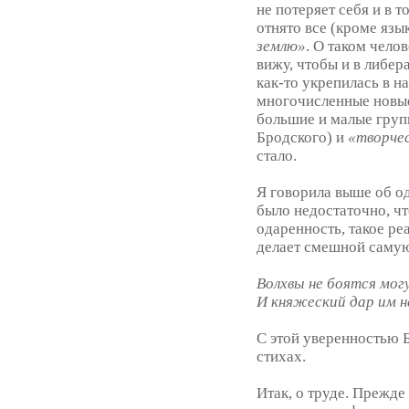
не потеряет себя и в т
отнято все (кроме язы
землю»
. О таком чело
вижу, чтобы и в либе
как-то укрепилась в н
многочисленные новые
большие и малые груп
Бродского) и
«творчес
стало.
Я говорила выше об од
было недостаточно, чт
одаренность, такое ре
делает смешной самую
Волхвы не боятся мог
И княжеский дар им н
С этой уверенностью 
стихах.
Итак, о труде. Прежде