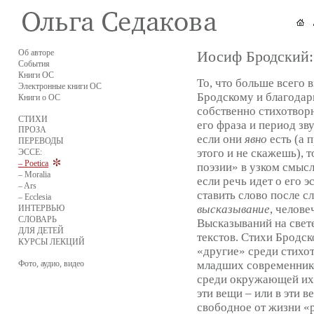
Об авторе
Иосиф Бродский:
События
Книги ОС
То, что больше всего 
Электронные книги ОС
Бродскому и благодарн
Книги о ОС
собственно стихотворн
СТИХИ
его фраза и период зв
ПРОЗА
если они
явно
есть (а 
ПЕРЕВОДЫ
этого и не скажешь), т
ЭССЕ:
– Poetica
поэзии» в узком смысл
– Moralia
если речь идет о его э
– Ars
ставить слово после сл
– Ecclesia
высказывание
, челове
ИНТЕРВЬЮ
СЛОВАРЬ
Высказываний на свет
ДЛЯ ДЕТЕЙ
текстов. Стихи Бродск
КУРСЫ ЛЕКЦИЙ
«другие» среди стихот
Фото, аудио, видео
младших современник
среди окружающей их
эти вещи – или в эти в
свободное от жизни «