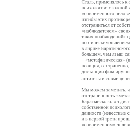
Сталь, применялось к
психологии: сложной 
«современного челове
изгибы этих противор
отстраниться от собст
«наблюдателем» своих
таких «наблюдений» ц
поэтическим явлением
в лирике Баратынского
большем, чем язык: с
– «метафизическая» (
позиция, отстраненно,
дистанции фиксирующа
антитезы и совмещения
Мы можем заметить, ч
отстраненность «мета
Баратынского: он дист
собственной психологи
данности (известные 
и в первой трети прош
«современном» челове