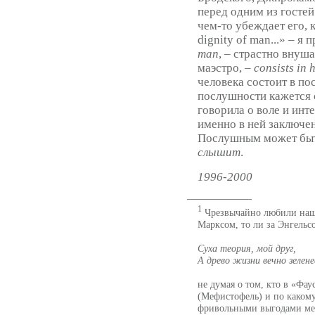
перед одним из госте
чем-то убеждает его, 
dignity of man...» – 
man
, – страстно внуш
маэстро, –
consists in 
человека состоит в по
послушности кажется с
говорила о воле и инт
именно в ней заключен
Послушным может быть 
слышит
.
1996-2000
1
Чрезвычайно любили наши
Марксом, то ли за Энгельсо
Суха теория, мой друг,
А древо жизни вечно зелен
не думая о том, кто в «Фа
(Мефистофель) и по какому
фривольными выгодами ме