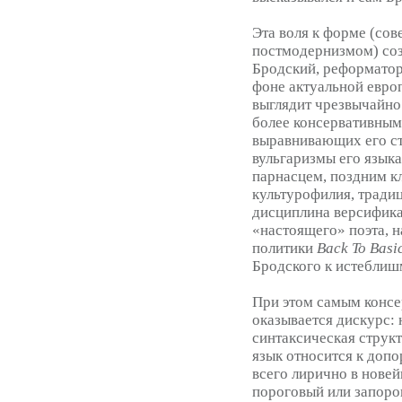
Эта воля к форме (со
постмодернизмом) соз
Бродский, реформатор
фоне актуальной евро
выглядит чрезвычайно
более консервативным 
выравнивающих его с
вульгаризмы его языка
парнасцем, поздним к
культурофилия, тради
дисциплина версифика
«настоящего» поэта, 
политики
Back To Basi
Бродского к истеблиш
При этом самым консе
оказывается дискурс:
синтаксическая структ
язык относится к допо
всего лирично в нове
пороговый или запоро