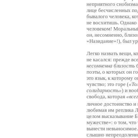
неприятного снобизма 
лице бесчисленных по
бывалого человека, к
не восхитишь. Однако
человеком! Моральный
он, несомненно, близо
«Назидание»!), был ур
Легко назвать вещи, к
не касался: прежде вс
несомненна близость
поэты, о которых он г
это язык, к которому 
чувство; это горе (
«То
солидарность»
) и во
свобода, которая
«все
личное достоинство и 
любимая им реплика Ли
целом высказывание Бр
мужестве»: о том, что
вынести невыносимое.
слышно непреодоленно