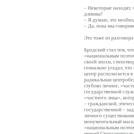
– Некоторые находят,
длинны?
– Я думаю, это необхо
– Да, пока мы говорим
Это тоже из разговора
Бродский стал тем, чт
«национальным поэтом
своей эпохи, стихотв
гениально угадал, что 
центр располагается в
радикальная центробеж
глубоко личное, «част
государственной служ
«частного лица», кото
– гражданской, этическ
государственной – зад
личного существовани
монументальный масшт
«национальным поэтом
некоей Сверхцентраль