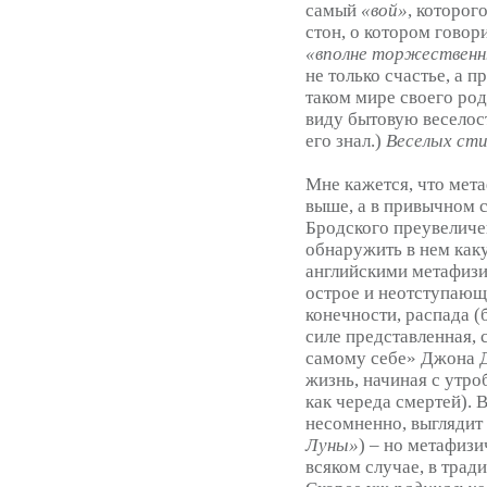
самый
«вой»
, которог
стон, о котором говор
«вполне торжественн
не только счастье, а п
таком мире своего род
виду бытовую веселост
его знал.)
Веселых сти
Мне кажется, что мет
выше, а в привычном 
Бродского преувеличе
обнаружить в нем как
английскими метафизик
острое и неотступающ
конечности, распада (
силе представленная,
самому себе» Джона Д
жизнь, начиная с утро
как череда смертей). В
несомненно, выглядит
Луны»
) – но метафизи
всяком случае, в тра