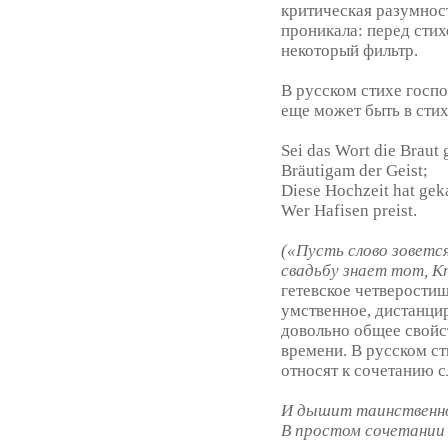
критическая разумнос
проникала: перед стих
некоторый фильтр.
В русском стихе госпо
еще может быть в стих
Sei das Wort die Braut 
Bräutigam der Geist;
Diese Hochzeit hat gek
Wer Hafisen preist.
(«Пусть слово зоветс
свадьбу знает тот, К
гетевское четверостиш
умственное, дистанци
довольно общее свойс
времени. В русском ст
относят к сочетанию с
И дышит таинственн
В простом сочетании 