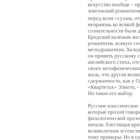
искусство вообще – пр
эпигонский романтизм 
перед всем «сухим, о
неприязнь ко всякой 
сознательности были д
Бродский каленым жел
романтизм, всякую се
мелодраматизм. Холод 
он привить русскому ст
английского стиха, о
своих метафизических 
жаль, что другая возм
сдержанность, как у Од
«Квартетах» Элиота, –
Но таков его выбор.
Русские классические 
которые прозой говори
филологической прозо
начала: блестящая кр
великолепная эссеисти
тому примеры. Но в са